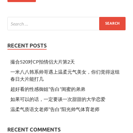
e
itt
ai
ar
b
er
l
e
o
o
k
RECENT POSTS
撮合520对CP拍情侣大片第2天
一米八八韩系帅哥遇上温柔元气美女，你们觉得这组
春日大片能打几
超好看的性感御姐“告白”闺蜜的弟弟
如果可以的话，一定要谈一次甜甜的大学恋爱
温柔气质语文老师“告白”阳光帅气体育老师
RECENT COMMENTS