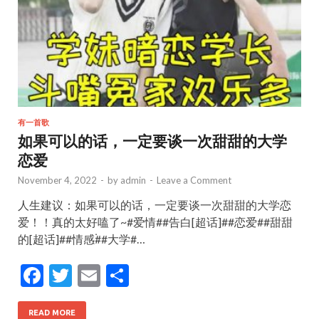
有一首歌
如果可以的话，一定要谈一次甜甜的大学
恋爱
November 4, 2022
-
by
admin
-
Leave a Comment
人生建议：如果可以的话，一定要谈一次甜甜的大学恋
爱！！真的太好嗑了~#爱情##告白[超话]##恋爱##甜甜
的[超话]##情感۬##大学#…
F
T
E
S
ac
w
m
h
READ MORE