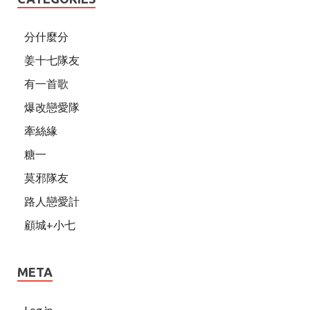
分什麼分
姜十七隊友
有一首歌
爆改戀愛隊
牽絲緣
糖一
莫邪隊友
路人戀愛計
顧城+小七
META
Log in