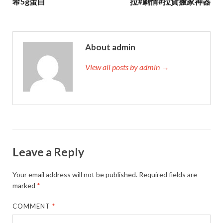
希5g蛋白
拉#劇情#拉貨搬家神器
About admin
View all posts by admin →
Leave a Reply
Your email address will not be published.
Required fields are
marked
*
COMMENT
*