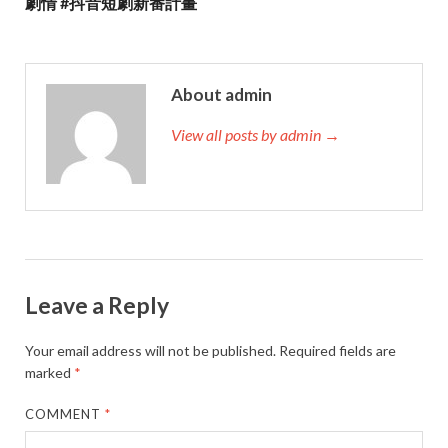
劇情 #抖音短劇新番計畫
About admin
View all posts by admin →
Leave a Reply
Your email address will not be published.
Required fields are
marked
*
COMMENT
*