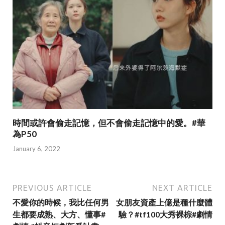
時間或許會偷走記憶，但不會偷走記憶中的愛。#華
為P50
January 6, 2022
PREVIOUS ARTICLE
NEXT ARTICLE
不愛你的時候，我比任何男
女朋友資產上億是種什麼體
生都要成熟、大方、懂事#
驗？#tf100大秀裸棕#劇情