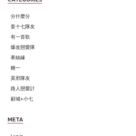
分什麼分
姜十七隊友
有一首歌
爆改戀愛隊
牽絲緣
糖一
莫邪隊友
路人戀愛計
顧城+小七
META
Log in