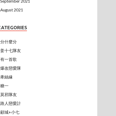
September 2021
August 2021
CATEGORIES
分什麼分
姜十七隊友
有一首歌
爆改戀愛隊
牽絲緣
糖一
莫邪隊友
路人戀愛計
顧城+小七