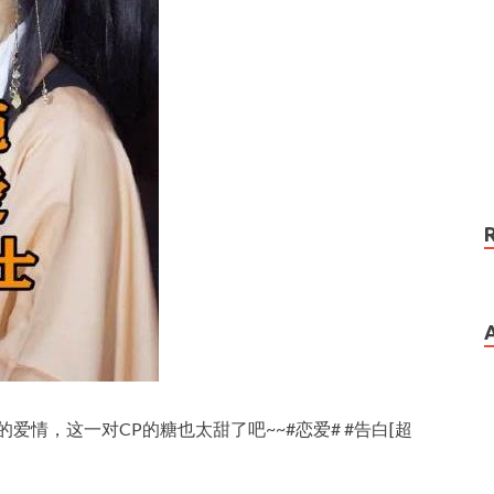
爱情，这一对CP的糖也太甜了吧~~#恋爱# #告白[超