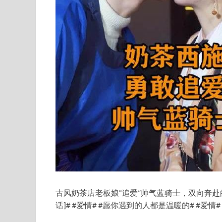
古风奶茶店老板娘“追爱”帅气蓝骑士，双向奔赴的
话]# #爱情# #愿你遇到的人都是温暖的# #爱情#