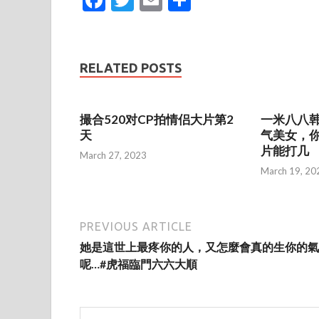
ac
w
m
h
e
itt
ai
ar
b
er
l
e
RELATED POSTS
o
o
撮合520对CP拍情侣大片第2
一米八八
k
天
气美女，
片能打几
March 27, 2023
March 19, 20
PREVIOUS ARTICLE
她是這世上最疼你的人，又怎麼會真的生你的氣
呢…#虎福臨門六六大順