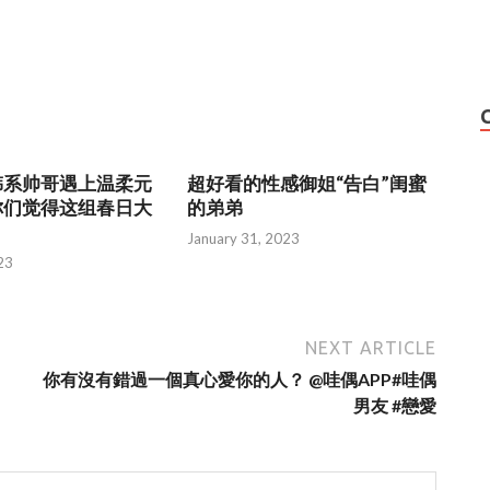
韩系帅哥遇上温柔元
超好看的性感御姐“告白”闺蜜
你们觉得这组春日大
的弟弟
January 31, 2023
23
NEXT ARTICLE
你有沒有錯過一個真心愛你的人？ @哇偶APP#哇偶
男友 #戀愛